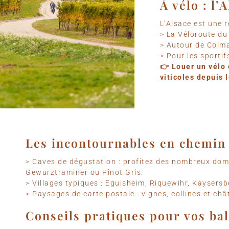
À vélo : l
L’Alsace est une r
> La Véloroute du
> Autour de Colmar
> Pour les sportif
👉 Louer un vélo 
viticoles depuis 
Les incontournables en chemin​
> Caves de dégustation : profitez des nombreux dom
Gewurztraminer ou Pinot Gris.
> Villages typiques : Eguisheim, Riquewihr, Kaysersb
> Paysages de carte postale : vignes, collines et châ
Conseils pratiques pour vos ba