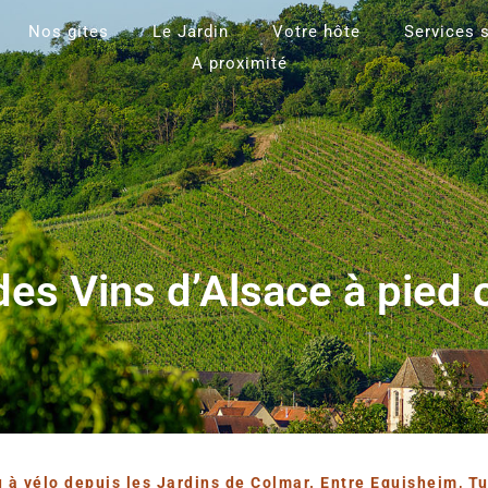
Nos gites
Le Jardin
Votre hôte
Services 
A proximité
des Vins d’Alsace à pied 
 à vélo depuis les Jardins de Colmar. Entre Eguisheim, Tu