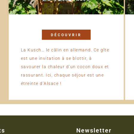
DÉCOUVRIR
La Kusch… le câlin en allemand. Ce gîte
est une invitation à se blottir, à
savourer la chaleur d’un cocon doux et
rassurant. Ici, chaque séjour est une
étreinte d’Alsace !
ts
Newsletter