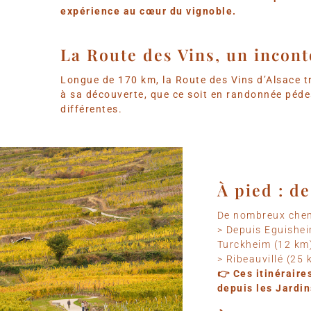
expérience au cœur du vignoble.
La Route des Vins, un incon
Longue de 170 km, la Route des Vins d’Alsace tr
à sa découverte, que ce soit en randonnée péde
différentes.
À pied : d
De nombreux chemi
> Depuis Eguishei
Turckheim (12 km) 
> Ribeauvillé (25
👉 Ces itinérair
depuis les Jardi