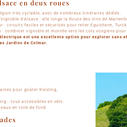
’Alsace en deux roues
égion très cyclable, avec de nombreux itinéraires dédiés :
 Vignoble d’Alsace : elle longe la Route des Vins de Marlen
 : circuits faciles et sécurisés pour relier Eguisheim, Tur
s : combiner vignoble et montée vers les cols vosgiens pour 
électrique est une excellente option pour explorer sans ef
les Jardins de Colmar.
aines pour goûter Riesling,
erg… tous accessibles en vélo.
teaux en toile de fond.
lades