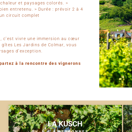
 chaleur et paysages colorés. >
en entretenu. > Durée : prévoir 2 à 4
un circuit complet
o, c’est vivre une immersion au cœur
s gîtes Les Jardins de Colmar, vous
ysages d’exception.
partez à la rencontre des vignerons
LA KUSCH
1 À 4 PERSONNES