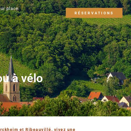
sur place
RÉSERVATIONS
ou à vélo
rckheim et Ribeauvillé, vivez une