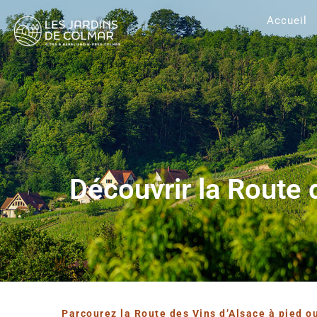
Accueil
Découvrir la Route 
Parcourez la Route des Vins d’Alsace à pied ou