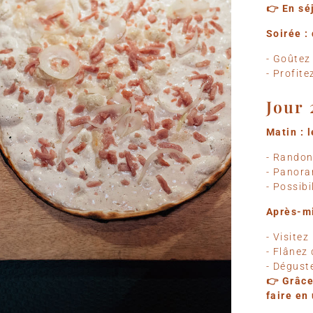
👉 En sé
Soirée :
- Goûtez
- Profite
Jour 
Matin : 
- Randon
- Panora
- Possibi
Après-mi
- Visite
- Flânez
- Dégust
👉 Grâce
faire en