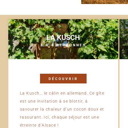
LA KUSCH
1 À 4 PERSONNES
DÉCOUVRIR
La Kusch… le câlin en allemand. Ce gîte
est une invitation à se blottir, à
savourer la chaleur d’un cocon doux et
rassurant. Ici, chaque séjour est une
étreinte d’Alsace !