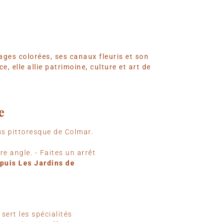
ges colorées, ses canaux fleuris et son
, elle allie patrimoine, culture et art de
e
e
e
us pittoresque de Colmar.
e angle. - Faites un arrêt
puis Les Jardins de
sert les spécialités