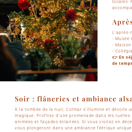
locales.
accompag
Après
L’après-m
- Musée 
- Maison
- Collégi
👉 En sé
de temps
Soir : flâneries et ambiance al
À la tombée de la nuit, Colmar s’illumine et dévoile
magique. Profitez d’une promenade dans les ruelles 
animées et façades éclairées. Si vous visitez en déc
vous plongeront dans une ambiance féérique unique