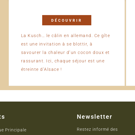
DÉCOUVRIR
La Kusch… le câlin en allemand. Ce gîte
est une invitation à se blottir, à
savourer la chaleur d’un cocon doux et
rassurant. Ici, chaque séjour est une
étreinte d’Alsace !
ts
Newsletter
Restez informé des
ue Principale