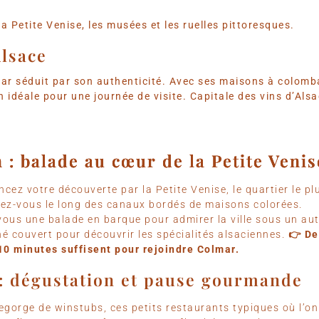
 Petite Venise, les musées et les ruelles pittoresques.
Alsace
r séduit par son authenticité. Avec ses maisons à colomba
 idéale pour une journée de visite. Capitale des vins d’Alsace
 : balade au cœur de la Petite Venis
 : balade au cœur de la Petite Venis
 : balade au cœur de la Petite Venis
cez votre découverte par la Petite Venise, le quartier le pl
ez-vous le long des canaux bordés de maisons colorées.
-vous une balade en barque pour admirer la ville sous un autr
é couvert pour découvrir les spécialités alsaciennes.
👉 De
10 minutes suffisent pour rejoindre Colmar.
: dégustation et pause gourmande
egorge de winstubs, ces petits restaurants typiques où l’on 