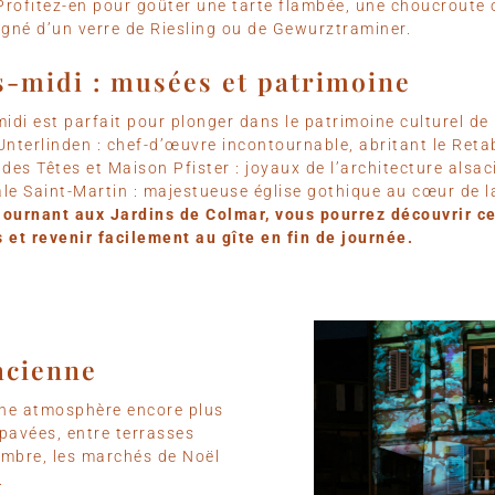
 Profitez-en pour goûter une tarte flambée, une choucroute 
né d’un verre de Riesling ou de Gewurztraminer.
-midi : musées et patrimoine
idi est parfait pour plonger dans le patrimoine culturel de l
Unterlinden : chef-d’œuvre incontournable, abritant le Reta
 des Têtes et Maison Pfister : joyaux de l’architecture alsac
ale Saint-Martin : majestueuse église gothique au cœur de la v
journant aux Jardins de Colmar, vous pourrez découvrir ce
 et revenir facilement au gîte en fin de journée.
sacienne
 une atmosphère encore plus
pavées, entre terrasses
embre, les marchés de Noël
.