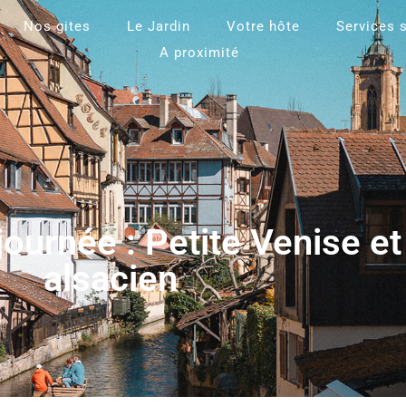
Nos gites
Le Jardin
Votre hôte
Services 
A proximité
journée : Petite Venise e
alsacien