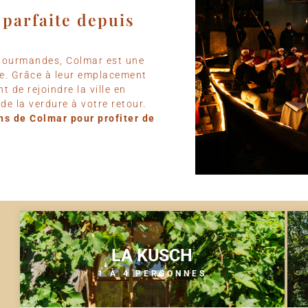
 parfaite depuis
s gourmandes, Colmar est une
ce. Grâce à leur emplacement
 de rejoindre la ville en
de la verdure à votre retour.
ns de Colmar pour profiter de
LA KUSCH
1 À 4 PERSONNES