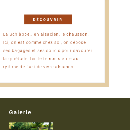
DÉCOUVRIR
La Schlàppe… en alsacien, le chausson.
Ici, on est comme chez soi, on dépose
ses bagages et ses soucis pour savourer
la quiétude. Ici, le temps s’étire au
rythme de l’art de vivre alsacien.
Galerie