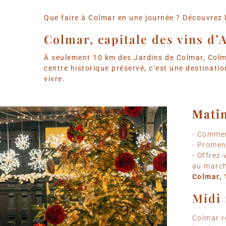
Que faire à Colmar en une journée ? Découvrez la
Colmar, capitale des vins d’
À seulement 10 km des Jardins de Colmar, Colma
centre historique préservé, c’est une destination
vivre.
Matin
Matin
Matin
- Commen
- Promen
- Offrez
au march
Colmar, 
Midi 
Colmar r