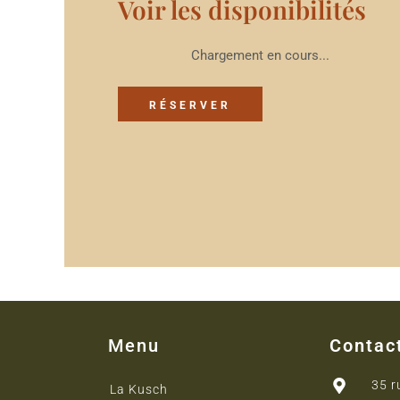
Voir les disponibilités
Chargement en cours...
RÉSERVER
Menu
Contac
35 r
La Kusch